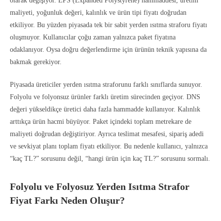
olarak değişiyor. EPS (Expanded Polystyrene) hammaddesi, üretim
maliyeti, yoğunluk değeri, kalınlık ve ürün tipi fiyatı doğrudan
etkiliyor. Bu yüzden piyasada tek bir sabit yerden ısıtma straforu fiyatı
oluşmuyor. Kullanıcılar çoğu zaman yalnızca paket fiyatına
odaklanıyor. Oysa doğru değerlendirme için ürünün teknik yapısına da
bakmak gerekiyor.
Piyasada üreticiler yerden ısıtma straforunu farklı sınıflarda sunuyor.
Folyolu ve folyonsuz ürünler farklı üretim sürecinden geçiyor. DNS
değeri yükseldikçe üretici daha fazla hammadde kullanıyor. Kalınlık
arttıkça ürün hacmi büyüyor. Paket içindeki toplam metrekare de
maliyeti doğrudan değiştiriyor. Ayrıca teslimat mesafesi, sipariş adedi
ve sevkiyat planı toplam fiyatı etkiliyor. Bu nedenle kullanıcı, yalnızca
“kaç TL?” sorusunu değil, “hangi ürün için kaç TL?” sorusunu sormalı.
Folyolu ve Folyosuz Yerden Isıtma Strafor
Fiyat Farkı Neden Oluşur?