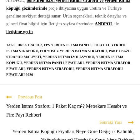
ANDPOL,
polistiren bazlı yerden ısıtma straforu ve yerden ısıtma
köpüğü çözümlerinde
proje ihtiyacına uygun üretim ve Türkiye
geneline sevkiyat desteği sunar. Ürün seçenekleri, teknik detaylar ve
güncel fiyat bilgisi için İletişim sayfası üzerinden
ANDPOL
ile
iletişime geçin
TAGS:
DNS STRAFOR
,
EPS YERDEN ISITMA PANELI
,
FOLYOLU YERDEN
ISITMA STRAFORU
,
FOLYOSUZ YERDEN ISITMA STRAFORU
,
PAKET BAZLI
STRAFOR MALIYETI
,
YERDEN ISITMA IZOLASYONU
,
YERDEN ISITMA
KÖPÜĞÜ
,
YERDEN ISITMA PANELI FIYATLARI
,
YERDEN ISITMA STRAFOR
FIYATLARI
,
YERDEN ISITMA STRAFORU
,
YERDEN ISITMA STRAFORU
FIYATLARI 2026
Previous Post
Yerden Isıtma Straforu 1 Paket Kaç m²? Metrekare Hesabı ve
Fire Payı Rehberi
Sonraki Yazı
Yerden Isıtma Köpüğü Fiyatları Neye Göre Değişir? Kalınlık,