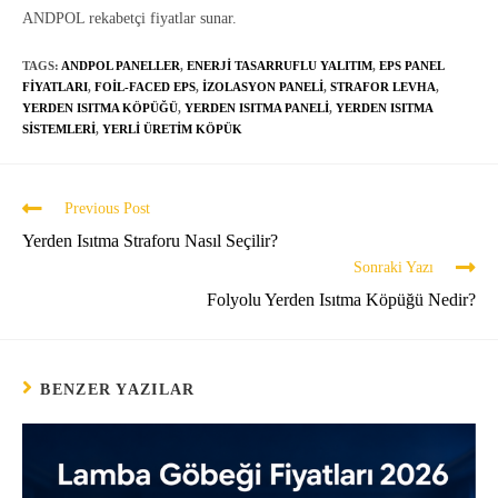
ANDPOL rekabetçi fiyatlar sunar.
TAGS:
ANDPOL PANELLER
,
ENERJI TASARRUFLU YALITIM
,
EPS PANEL
FIYATLARI
,
FOIL-FACED EPS
,
IZOLASYON PANELI
,
STRAFOR LEVHA
,
YERDEN ISITMA KÖPÜĞÜ
,
YERDEN ISITMA PANELI
,
YERDEN ISITMA
SISTEMLERI
,
YERLI ÜRETIM KÖPÜK
Previous Post
Yerden Isıtma Straforu Nasıl Seçilir?
Sonraki Yazı
Folyolu Yerden Isıtma Köpüğü Nedir?
BENZER YAZILAR