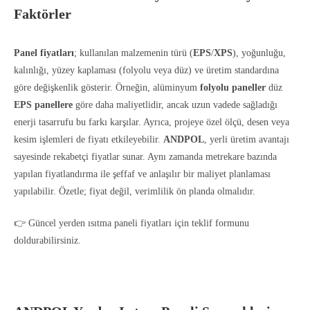
Faktörler
Panel fiyatları
; kullanılan malzemenin türü (
EPS
/
XPS
), yoğunluğu,
kalınlığı, yüzey kaplaması (folyolu veya düz) ve üretim standardına
göre değişkenlik gösterir. Örneğin, alüminyum
folyolu
paneller
düz
EPS
panellere
göre daha maliyetlidir, ancak uzun vadede sağladığı
enerji tasarrufu bu farkı karşılar. Ayrıca, projeye özel ölçü, desen veya
kesim işlemleri de fiyatı etkileyebilir.
ANDPOL
, yerli üretim avantajı
sayesinde rekabetçi fiyatlar sunar. Aynı zamanda metrekare bazında
yapılan fiyatlandırma ile şeffaf ve anlaşılır bir maliyet planlaması
yapılabilir. Özetle; fiyat değil, verimlilik ön planda olmalıdır.
👉 Güncel yerden ısıtma paneli fiyatları için teklif formunu
doldurabilirsiniz.