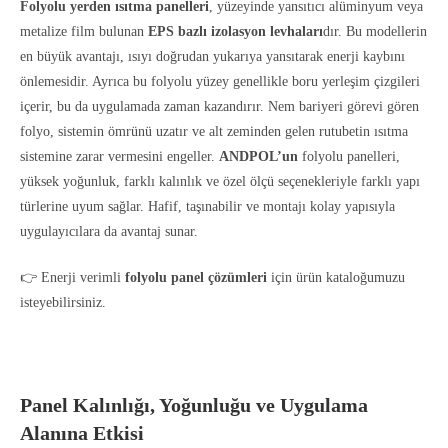
Folyolu yerden ısıtma panelleri
, yüzeyinde yansıtıcı alüminyum veya
metalize film bulunan
EPS bazlı izolasyon levhaları
dır. Bu modellerin
en büyük avantajı, ısıyı doğrudan yukarıya yansıtarak enerji kaybını
önlemesidir. Ayrıca bu folyolu yüzey genellikle boru yerleşim çizgileri
içerir, bu da uygulamada zaman kazandırır. Nem bariyeri görevi gören
folyo, sistemin ömrünü uzatır ve alt zeminden gelen rutubetin ısıtma
sistemine zarar vermesini engeller.
ANDPOL’un
folyolu panelleri,
yüksek yoğunluk, farklı kalınlık ve özel ölçü seçenekleriyle farklı yapı
türlerine uyum sağlar. Hafif, taşınabilir ve montajı kolay yapısıyla
uygulayıcılara da avantaj sunar.
👉 Enerji verimli
folyolu panel çözümleri
için ürün kataloğumuzu
isteyebilirsiniz.
Panel Kalınlığı, Yoğunluğu ve Uygulama
Alanına Etkisi