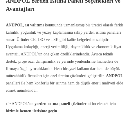
ANDPOL Yerden Isıtma Paneli Seçenekleri ve
Avantajları
ANDPOL
,
ısı yalıtımı
konusunda uzmanlaşmış bir üretici olarak farklı
kalınlık, yoğunluk ve yüzey kaplamasına sahip yerden ısıtma panelleri
sunar. Ürünler CE, ISO ve TSE gibi kalite belgelerine sahiptir.
Uygulama kolaylığı, enerji verimliliği, dayanıklılık ve ekonomik fiyat
avantajı, ANDPOL’un öne çıkan özelliklerindendir. Ayrıca teknik
destek, proje özel danışmanlık ve yerinde yönlendirme hizmetleri de
firmaya özgü ayrıcalıklardır. Hem bireysel kullanıcılar hem de büyük
müteahhitlik firmaları için özel üretim çözümleri geliştirilir.
ANDPOL
panelleri ile hem konforlu bir ısınma hem de düşük enerji maliyeti elde
etmek mümkündür.
👉 ANDPOL’un
yerden
ısıtma
paneli
çözümlerini incelemek için
bizimle
hemen
iletişime
geçin
.