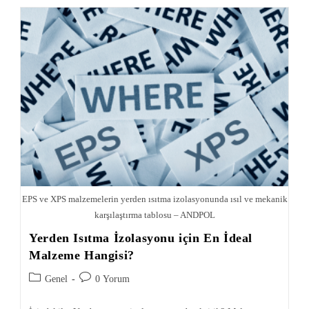
EPS ve XPS malzemelerin yerden ısıtma izolasyonunda ısıl ve mekanik
karşılaştırma tablosu – ANDPOL
Yerden Isıtma İzolasyonu için En İdeal
Malzeme Hangisi?
Genel
0 Yorum