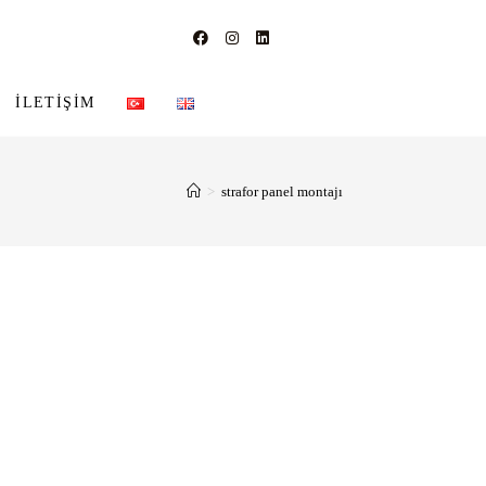
İLETIŞIM
>
strafor panel montajı