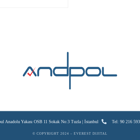
bul Anadolu Yakası OSB 11 Sokak No:3 Tuzla | İstanbul
Tel: 90 216 593
© COPYRIGHT 2024 –
EVEREST DIJITAL