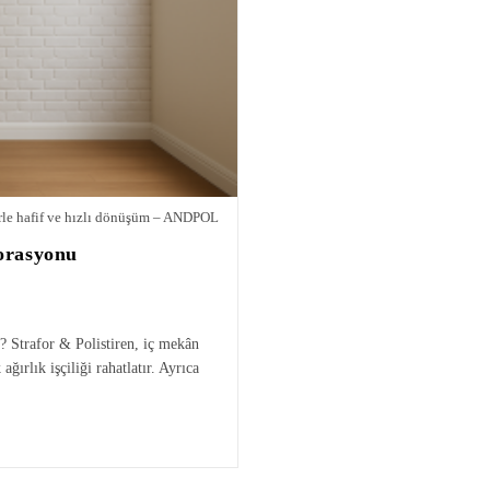
erle hafif ve hızlı dönüşüm – ANDPOL
korasyonu
? Strafor & Polistiren, iç mekân
ğırlık işçiliği rahatlatır. Ayrıca