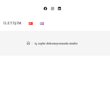
İLETIŞIM
>
iç cephe dekorasyonunda strafor