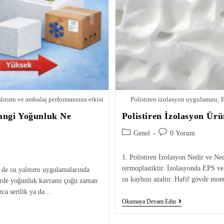
alıtımı ve ambalaj performansına etkisi
Polistiren izolasyon uygulaması; 
angi Yoğunluk Ne
Polistiren İzolasyon Ürü
Genel
0 Yorum
1. Polistiren İzolasyon Nedir ve Ned
termoplastiktir. İzolasyonda EPS ve
e ısı yalıtımı uygulamalarında
ısı kaybını azaltır. Hafif gövde mon
törde yoğunluk kavramı çoğu zaman
zca sertlik ya da…
Okumaya Devam Edin