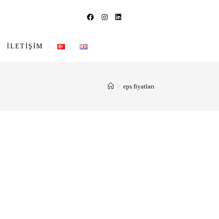
İLETIŞIM
>
eps fiyatları