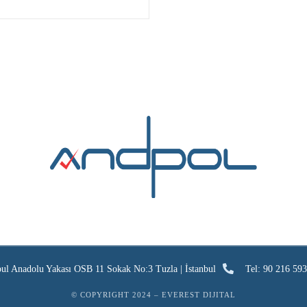
bul Anadolu Yakası OSB 11 Sokak No:3 Tuzla | İstanbul
Tel: 90 216 593
© COPYRIGHT 2024 –
EVEREST DIJITAL