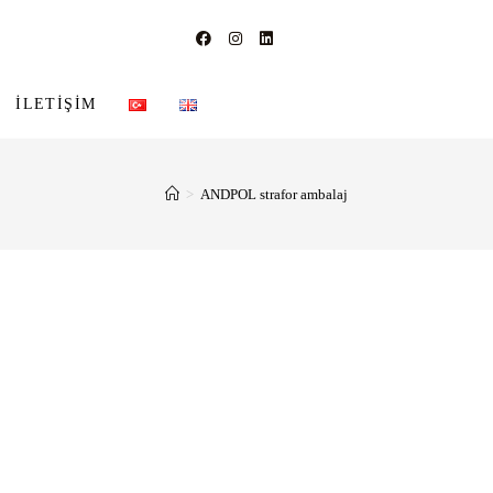
İLETIŞIM
>
ANDPOL strafor ambalaj