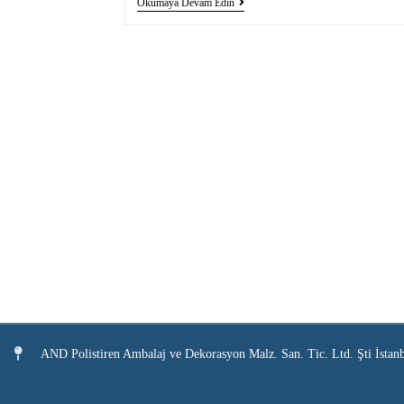
Okumaya Devam Edin
AND Polistiren Ambalaj ve Dekorasyon Malz. San. Tic. Ltd. Şti İstan