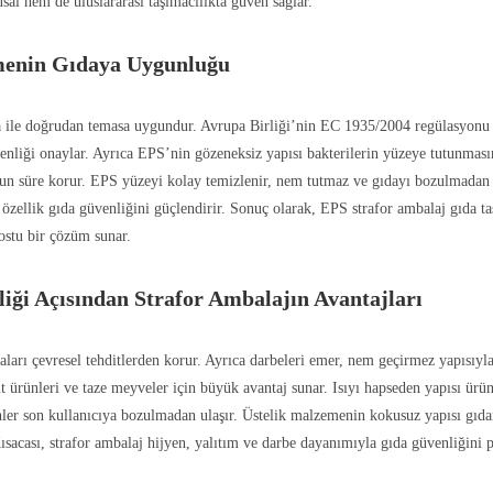
sal hem de uluslararası taşımacılıkta güven sağlar.
enin Gıdaya Uygunluğu
ile doğrudan temasa uygundur. Avrupa Birliği’nin EC 1935/2004 regülasyon
venliği onaylar. Ayrıca EPS’nin gözeneksiz yapısı bakterilerin yüzeye tutunmasın
zun süre korur. EPS yüzeyi kolay temizlenir, nem tutmaz ve gıdayı bozulmadan
 özellik gıda güvenliğini güçlendirir. Sonuç olarak, EPS strafor ambalaj gıda t
ostu bir çözüm sunar.
iği Açısından Strafor Ambalajın Avantajları
aları çevresel tehditlerden korur. Ayrıca darbeleri emer, nem geçirmez yapısıyla
üt ürünleri ve taze meyveler için büyük avantaj sunar. Isıyı hapseden yapısı ürün 
nler son kullanıcıya bozulmadan ulaşır. Üstelik malzemenin kokusuz yapısı gıd
sacası, strafor ambalaj hijyen, yalıtım ve darbe dayanımıyla gıda güvenliğini pe