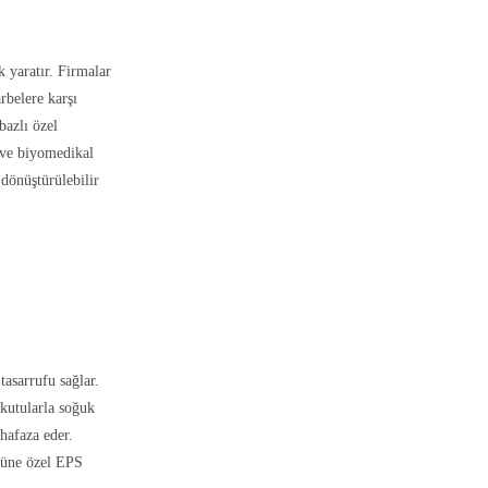
 yaratır. Firmalar
rbelere karşı
bazlı özel
ç ve biyomedikal
 dönüştürülebilir
tasarrufu sağlar.
 kutularla soğuk
uhafaza eder.
örüne özel EPS