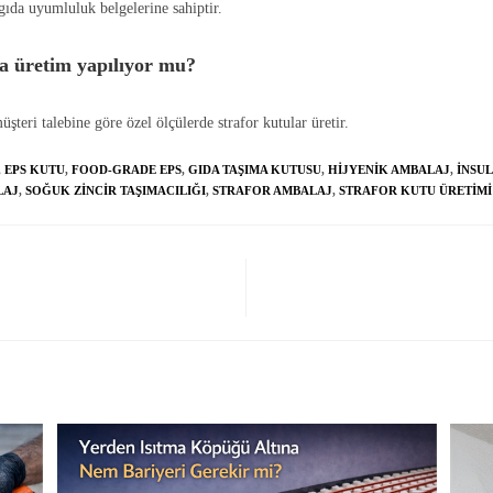
ıda uyumluluk belgelerine sahiptir.
a üretim yapılıyor mu?
müşteri talebine göre özel ölçülerde strafor kutular üretir.
,
EPS KUTU
,
FOOD-GRADE EPS
,
GIDA TAŞIMA KUTUSU
,
HIJYENIK AMBALAJ
,
INSU
LAJ
,
SOĞUK ZINCIR TAŞIMACILIĞI
,
STRAFOR AMBALAJ
,
STRAFOR KUTU ÜRETIMI