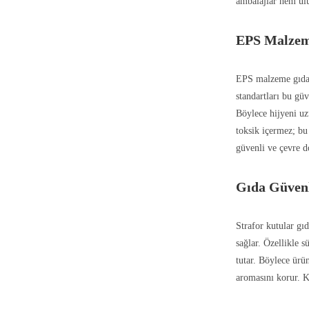
ambalajlar hem ulu
EPS Malzem
EPS malzeme gıda 
standartları bu gü
Böylece hijyeni u
toksik içermez; bu
güvenli ve çevre d
Gıda Güvenl
Strafor kutular gıd
sağlar. Özellikle s
tutar. Böylece ürü
aromasını korur. Kı