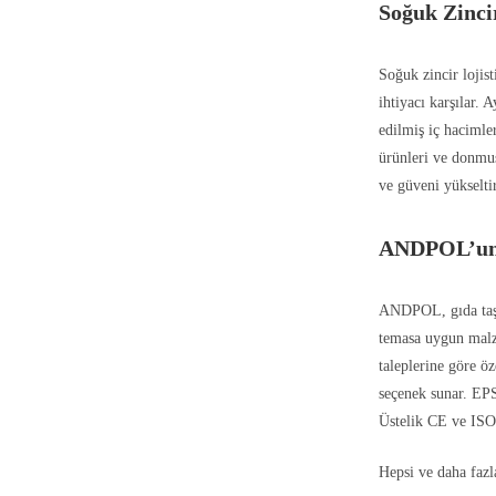
Soğuk Zinci
Soğuk zincir lojist
ihtiyacı karşılar. 
edilmiş iç hacimler
ürünleri ve donmuş
ve güveni yükseltir
ANDPOL’un 
ANDPOL, gıda taşı
temasa uygun malze
taleplerine göre ö
seçenek sunar. EPS
Üstelik CE ve ISO 
Hepsi ve daha fazl