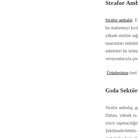
Strafor Amb
Strafor ambalaj
, E
bu malzemeyi kırıla
yüksek emilim sağla
tasarımları mümkün
sektörleri bu üründ
versiyonlarıyla çev
Ürünlerinize
özel 
Gıda Sektör
Strafor ambalaj, gı
Dahası, yüksek ısı 
zincir taşımacılığı
Şekillendirilebilir