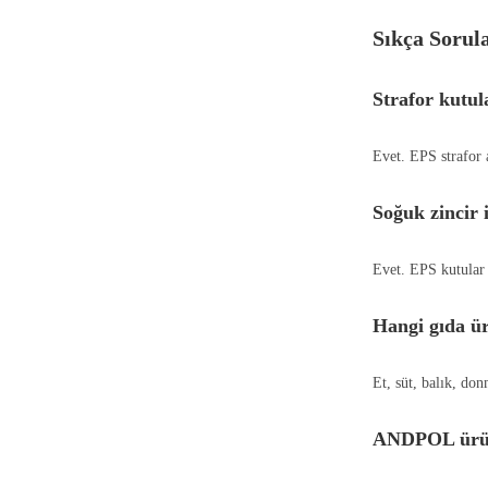
Sıkça Sorul
Strafor kutul
Evet. EPS strafor
Soğuk zincir i
Evet. EPS kutular d
Hangi gıda ür
Et, süt, balık, don
ANDPOL ürünl