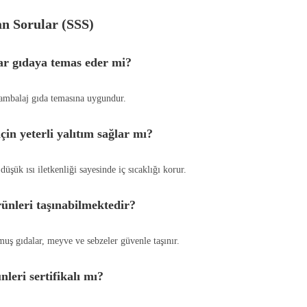
an Sorular (SSS)
ar gıdaya temas eder mi?
 ambalaj gıda temasına uygundur.
çin yeterli yalıtım sağlar mı?
üşük ısı iletkenliği sayesinde iç sıcaklığı korur.
ünleri taşınabilmektedir?
muş gıdalar, meyve ve sebzeler güvenle taşınır.
eri sertifikalı mı?