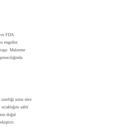
u ve FDA
ı engeller.
 taşır. Malzeme
aşımacılığında
 tazeliği uzun süre
sıcaklığını sabit
anın doğal
kiştirir.