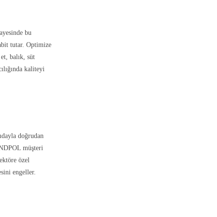
sayesinde bu
abit tutar. Optimize
et, balık, süt
ılığında kaliteyi
gıdayla doğrudan
a ANDPOL müşteri
ektöre özel
sini engeller.