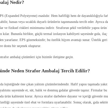
alaj Nedir?
PS (Expanded Polystyrene) esaslıdır. Hem hafifliği hem de dayanıklılığıyla fark
bilir, hassas veya sıcaklık duyarlı ürünlerin taşınmasında tercih eder. Ayrıca da
r ve fiziksel riskleri minimuma indirir. Straforun şekil verilebilir yapısı ürün 
 kılar. Bununla birlikte, güçlü termal izolasyon kabiliyeti sayesinde gıda, ila
en yararlanır. EPS gözeneksizdir; bu özellik hijyen avantajı sunar. Üstelik geri
re dostu bir seçenek oluşturur.
strafor ambalaj çözümleri için bizimle iletişime geçin.
ünde Neden Strafor Ambalaj Tercih Edilir?
da lojistiğinde öne çıkan yalıtım çözümlerindendir. Hafif yapısı taşımada yakıt 
yalıtımı sayesinde et, süt, balık ve donmuş gıdalar güvenle taşınır. Firmalar bu
nda ürün kalitesini korur. Ayrıca strafor darbelere dayanır ve içeriği güvenle m
 özelliği sayesinde özel ebat ve formlara uyarlanabilir. Sonuç olarak, gıda sekt