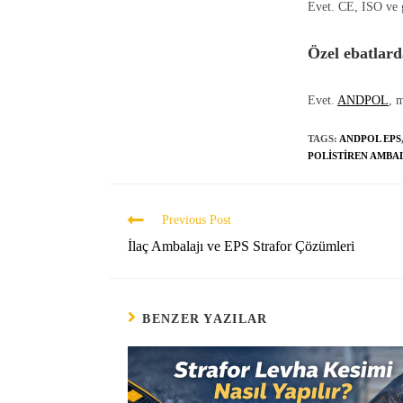
Evet. CE, ISO ve g
Özel ebatlard
Evet.
ANDPOL
, 
TAGS:
ANDPOL EPS
POLISTIREN AMBA
Previous Post
İlaç Ambalajı ve EPS Strafor Çözümleri
BENZER YAZILAR