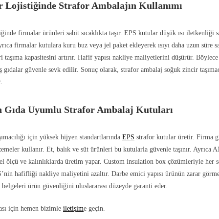
r Lojistiğinde Strafor Ambalajın Kullanımı
iğinde firmalar ürünleri sabit sıcaklıkta taşır. EPS kutular düşük ısı iletkenliği 
Ayrıca firmalar kutulara kuru buz veya jel paket ekleyerek ısıyı daha uzun süre s
i taşıma kapasitesini artırır. Hafif yapısı nakliye maliyetlerini düşürür. Böylece 
 gıdalar güvenle sevk edilir. Sonuç olarak, strafor ambalaj soğuk zincir taşımac
.
Gıda Uyumlu Strafor Ambalaj Kutuları
macılığı için yüksek hijyen standartlarında
EPS
strafor kutular üretir. Firma 
meler kullanır. Et, balık ve süt ürünleri bu kutularla güvenle taşınır. Ayrıc
zel ölçü ve kalınlıklarda üretim yapar. Custom insulation box çözümleriyle her s
’nin hafifliği nakliye maliyetini azaltır. Darbe emici yapısı ürünün zarar görme
belgeleri ürün güvenliğini uluslararası düzeyde garanti eder.
ası için hemen bizimle
iletişim
e geçin.