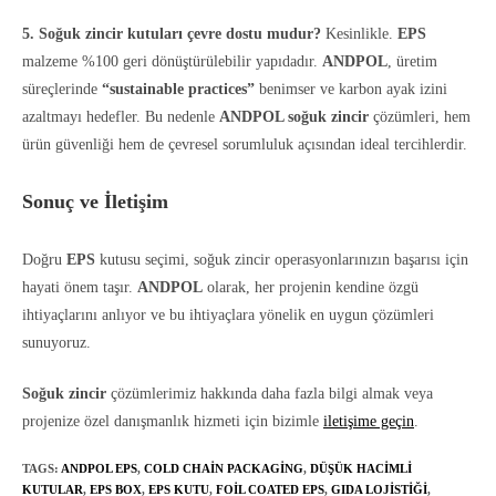
5. Soğuk zincir kutuları çevre dostu mudur?
Kesinlikle.
EPS
malzeme %100 geri dönüştürülebilir yapıdadır.
ANDPOL
, üretim
süreçlerinde
“sustainable practices”
benimser ve karbon ayak izini
azaltmayı hedefler. Bu nedenle
ANDPOL soğuk zincir
çözümleri, hem
ürün güvenliği hem de çevresel sorumluluk açısından ideal tercihlerdir.
Sonuç ve İletişim
Doğru
EPS
kutusu seçimi, soğuk zincir operasyonlarınızın başarısı için
hayati önem taşır.
ANDPOL
olarak, her projenin kendine özgü
ihtiyaçlarını anlıyor ve bu ihtiyaçlara yönelik en uygun çözümleri
sunuyoruz.
Soğuk zincir
çözümlerimiz hakkında daha fazla bilgi almak veya
projenize özel danışmanlık hizmeti için bizimle
iletişime geçin
.
TAGS:
ANDPOL EPS
,
COLD CHAIN PACKAGING
,
DÜŞÜK HACIMLI
KUTULAR
,
EPS BOX
,
EPS KUTU
,
FOIL COATED EPS
,
GIDA LOJISTIĞI
,