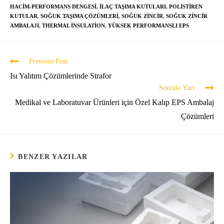
HACIM-PERFORMANS DENGESI
,
ILAÇ TAŞIMA KUTULARI
,
POLISTIREN
KUTULAR
,
SOĞUK TAŞIMA ÇÖZÜMLERI
,
SOĞUK ZINCIR
,
SOĞUK ZINCIR
AMBALAJI
,
THERMAL INSULATION
,
YÜKSEK PERFORMANSLI EPS
Previous Post
Isı Yalıtım Çözümlerinde Strafor
Sonraki Yazı
Medikal ve Laboratuvar Ürünleri için Özel Kalıp EPS Ambalaj
Çözümleri
BENZER YAZILAR