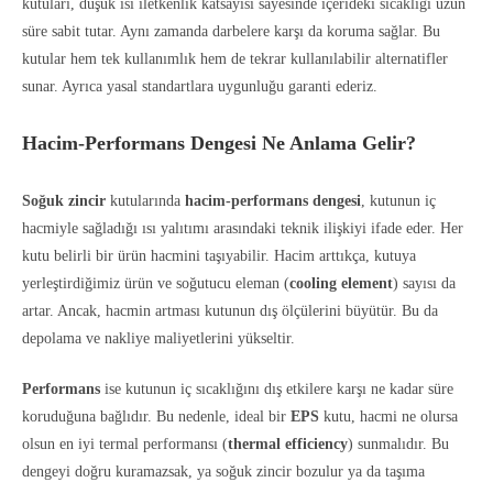
kutuları, düşük ısı iletkenlik katsayısı sayesinde içerideki sıcaklığı uzun
süre sabit tutar. Aynı zamanda darbelere karşı da koruma sağlar. Bu
kutular hem tek kullanımlık hem de tekrar kullanılabilir alternatifler
sunar. Ayrıca yasal standartlara uygunluğu garanti ederiz.
Hacim-Performans Dengesi Ne Anlama Gelir?
Soğuk zincir
kutularında
hacim-performans dengesi
, kutunun iç
hacmiyle sağladığı ısı yalıtımı arasındaki teknik ilişkiyi ifade eder. Her
kutu belirli bir ürün hacmini taşıyabilir. Hacim arttıkça, kutuya
yerleştirdiğimiz ürün ve soğutucu eleman (
cooling element
) sayısı da
artar. Ancak, hacmin artması kutunun dış ölçülerini büyütür. Bu da
depolama ve nakliye maliyetlerini yükseltir.
Performans
ise kutunun iç sıcaklığını dış etkilere karşı ne kadar süre
koruduğuna bağlıdır. Bu nedenle, ideal bir
EPS
kutu, hacmi ne olursa
olsun en iyi termal performansı (
thermal efficiency
) sunmalıdır. Bu
dengeyi doğru kuramazsak, ya soğuk zincir bozulur ya da taşıma