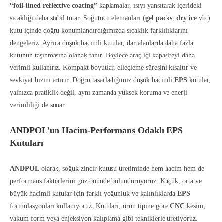
“foil-lined reflective coating”
kaplamalar, ısıyı yansıtarak içerideki
sıcaklığı daha stabil tutar. Soğutucu elemanları (
gel packs
,
dry ice
vb.)
kutu içinde doğru konumlandırdığımızda sıcaklık farklılıklarını
dengeleriz. Ayrıca düşük hacimli kutular, dar alanlarda daha fazla
kutunun taşınmasına olanak tanır. Böylece araç içi kapasiteyi daha
verimli kullanırız. Kompakt boyutlar, elleçleme süresini kısaltır ve
sevkiyat hızını artırır. Doğru tasarladığımız düşük hacimli
EPS
kutular,
yalnızca pratiklik değil, aynı zamanda yüksek koruma ve enerji
verimliliği de sunar.
ANDPOL’un Hacim-Performans Odaklı EPS
Kutuları
ANDPOL
olarak, soğuk zincir kutusu üretiminde hem hacim hem de
performans faktörlerini göz önünde bulunduruyoruz. Küçük, orta ve
büyük hacimli kutular için farklı yoğunluk ve kalınlıklarda
EPS
formülasyonları kullanıyoruz. Kutuları, ürün tipine göre
CNC
kesim,
vakum form veya enjeksiyon kalıplama gibi tekniklerle üretiyoruz.