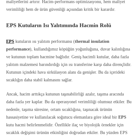
maliyetlerini artırır. Hacim-performans optimizasyonu, hem maliyet
verimliliği hem de ürün güvenliği açısından kritik bir karardır.
EPS Kutuların Isı Yalıtımında Hacmin Rolü
EPS
kutuların ısı yalıtım performansı (
thermal insulation
performance
), kullandığımız köpüğün yoğunluğuna, duvar kalınlığına
ve kutunun toplam hacmine bağlıdır. Geniş hacimli kutular, daha fazla
yalıtım malzemesi barındırdığı için ısı transferine karşı daha dirençlidir.
Kutunun içindeki hava sirkülasyon alanı da genişler. Bu da içerideki
sıcaklığın daha stabil kalmasını sağlar.
Ancak, hacim arttıkça kutunun taşınabilirliği azalır, taşıma aracında
daha fazla yer kaplar. Bu da operasyonel verimliliği olumsuz etkiler. Bu
nedenle, taşıma süresine, ortam sıcaklığına, taşınacak ürünün
hassasiyetine ve kullanılacak soğutucu elemanlara göre ideal bir
EPS
kutu hacmi belirlenmelidir. Özellikle ilaç ve biyolojik örnekler için
sıcaklık değişimi ürünün etkinliğini doğrudan etkiler. Bu yüzden EPS