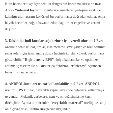
Kutu hacmi arttıkça içerideki ısı dengesinin korunma süresi de uzar.
Ancak
“internal layout”
, soğutucu elemanların yerleşimi ve duvar
kalınlığı gibi tasarım faktörleri bu performansı doğrudan etkiler. Aşırı
büyük hacimler, soğuk havanın etkin dağılımını engeller ve verimi
düşürür
3. Düşük hacimli kutular soğuk zincir için yeterli olur mu?
Evet,
özellikle şehir içi dağıtımlar, kısa mesafeli sevkiyatlar ve hızlı teslimat
senaryoları için tasarlanmış düşük hacimli kutular yüksek performans
gösterebilir.
“High-density EPS”
, folyo kaplamalar ve optimize
edilmiş iç tasarım ile bu kutular da
“thermal efficiency”
açısından
başarılı sonuçlar verir.
4. ANDPOL kutuları tekrar kullanılabilir mi?
Evet.
ANDPOL
üretimi
EPS
kutular, dayanıklı yapısı sayesinde defalarca kullanmaya
uygundur. Mekanik darbelere, nem ve ısı değişimlerine karşı
dirençlidir. Ayrıca tüm ürünler,
“recyclable material”
özelliğine sahip
olup çevre dostu üretim süreçlerine uygundur.