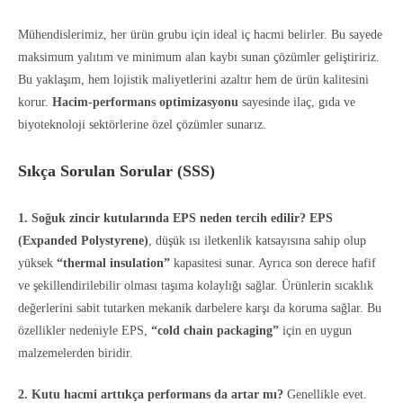
Mühendislerimiz, her ürün grubu için ideal iç hacmi belirler. Bu sayede
maksimum yalıtım ve minimum alan kaybı sunan çözümler geliştiririz.
Bu yaklaşım, hem lojistik maliyetlerini azaltır hem de ürün kalitesini
korur.
Hacim-performans optimizasyonu
sayesinde ilaç, gıda ve
biyoteknoloji sektörlerine özel çözümler sunarız.
Sıkça Sorulan Sorular (SSS)
1. Soğuk zincir kutularında EPS neden tercih edilir?
EPS
(Expanded Polystyrene)
, düşük ısı iletkenlik katsayısına sahip olup
yüksek
“thermal insulation”
kapasitesi sunar. Ayrıca son derece hafif
ve şekillendirilebilir olması taşıma kolaylığı sağlar. Ürünlerin sıcaklık
değerlerini sabit tutarken mekanik darbelere karşı da koruma sağlar. Bu
özellikler nedeniyle EPS,
“cold chain packaging”
için en uygun
malzemelerden biridir.
2. Kutu hacmi arttıkça performans da artar mı?
Genellikle evet.