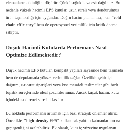
elemanların etkinliğini düşürür. Çünkü soğuk hava eşit dağılmaz. Bu
nedenle yüksek hacimli
EPS
kutular, uzun süreli veya dondurulmuş
ürün taşımacılığı için uygundur. Doğru hacim planlaması, hem
“cold
chain efficiency”
hem de operasyonel verimlilik için kritik öneme
sahiptir.
Düşük Hacimli Kutularda Performans Nasıl
Optimize Edilmektedir?
Düşük hacimli
EPS
kutular, kompakt yapıları sayesinde hem taşımada
hem de depolamada yüksek verimlilik sağlar. Özellikle şehir içi
dağıtım, e-ticaret siparişleri veya kısa mesafeli teslimatlar gibi hızlı
lojistik süreçlerinde ideal çözümler sunar. Ancak küçük hacim, kutu
içindeki ısı direnci süresini kısaltır.
Bu noktada performansı artırmak için bazı stratejik önlemler alırız.
Öncelikle,
“high-density EPS”
kullanarak yalıtım katmanlarının ısı
geçirgenliğini azaltabiliriz. Ek olarak, kutu iç yüzeyine uygulanan