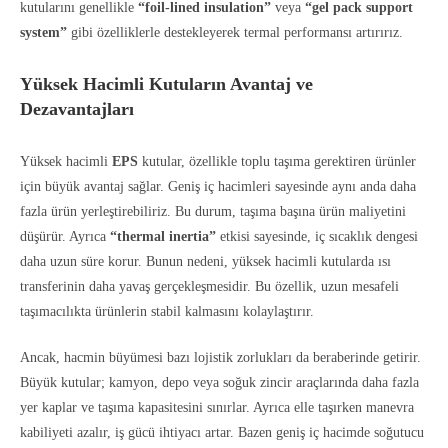
kutularını genellikle
“foil-lined insulation”
veya
“gel pack support
system”
gibi özelliklerle destekleyerek termal performansı artırırız.
Yüksek Hacimli Kutuların Avantaj ve
Dezavantajları
Yüksek hacimli
EPS
kutular, özellikle toplu taşıma gerektiren ürünler
için büyük avantaj sağlar. Geniş iç hacimleri sayesinde aynı anda daha
fazla ürün yerleştirebiliriz. Bu durum, taşıma başına ürün maliyetini
düşürür. Ayrıca
“thermal inertia”
etkisi sayesinde, iç sıcaklık dengesi
daha uzun süre korur. Bunun nedeni, yüksek hacimli kutularda ısı
transferinin daha yavaş gerçekleşmesidir. Bu özellik, uzun mesafeli
taşımacılıkta ürünlerin stabil kalmasını kolaylaştırır.
Ancak, hacmin büyümesi bazı lojistik zorlukları da beraberinde getirir.
Büyük kutular; kamyon, depo veya soğuk zincir araçlarında daha fazla
yer kaplar ve taşıma kapasitesini sınırlar. Ayrıca elle taşırken manevra
kabiliyeti azalır, iş gücü ihtiyacı artar. Bazen geniş iç hacimde soğutucu