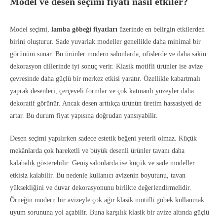
Model ve desen seçimi fiyatı nasıl etkiler?
Model seçimi,
lamba göbeği fiyatları
üzerinde en belirgin etkilerden
birini oluşturur. Sade yuvarlak modeller genellikle daha minimal bir
görünüm sunar. Bu ürünler modern salonlarda, ofislerde ve daha sakin
dekorasyon dillerinde iyi sonuç verir. Klasik motifli ürünler ise avize
çevresinde daha güçlü bir merkez etkisi yaratır. Özellikle kabartmalı
yaprak desenleri, çerçeveli formlar ve çok katmanlı yüzeyler daha
dekoratif görünür. Ancak desen arttıkça ürünün üretim hassasiyeti de
artar. Bu durum fiyat yapısına doğrudan yansıyabilir.
Desen seçimi yapılırken sadece estetik beğeni yeterli olmaz. Küçük
mekânlarda çok hareketli ve büyük desenli ürünler tavanı daha
kalabalık gösterebilir. Geniş salonlarda ise küçük ve sade modeller
etkisiz kalabilir. Bu nedenle kullanıcı avizenin boyutunu, tavan
yüksekliğini ve duvar dekorasyonunu birlikte değerlendirmelidir.
Örneğin modern bir avizeyle çok ağır klasik motifli göbek kullanmak
uyum sorununa yol açabilir. Buna karşılık klasik bir avize altında güçlü