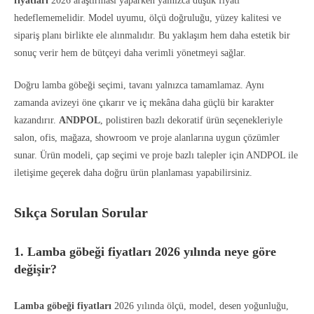
fiyatları
2026 araştırması yaparken yalnızca düşük fiyatı
hedeflememelidir. Model uyumu, ölçü doğruluğu, yüzey kalitesi ve
sipariş planı birlikte ele alınmalıdır. Bu yaklaşım hem daha estetik bir
sonuç verir hem de bütçeyi daha verimli yönetmeyi sağlar.
Doğru lamba göbeği seçimi, tavanı yalnızca tamamlamaz. Aynı
zamanda avizeyi öne çıkarır ve iç mekâna daha güçlü bir karakter
kazandırır.
ANDPOL
, polistiren bazlı dekoratif ürün seçenekleriyle
salon, ofis, mağaza, showroom ve proje alanlarına uygun çözümler
sunar. Ürün modeli, çap seçimi ve proje bazlı talepler için ANDPOL ile
iletişime geçerek daha doğru ürün planlaması yapabilirsiniz.
Sıkça Sorulan Sorular
1. Lamba göbeği fiyatları 2026 yılında neye göre
değişir?
Lamba göbeği fiyatları
2026 yılında ölçü, model, desen yoğunluğu,