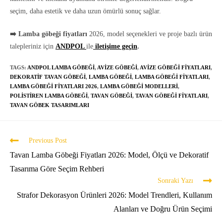
seçim, daha estetik ve daha uzun ömürlü sonuç sağlar.
➡️ Lamba göbeği fiyatları
2026, model seçenekleri ve proje bazlı ürün
talepleriniz için
ANDPOL
ile
iletişime geçin
.
TAGS:
ANDPOL LAMBA GÖBEĞI
,
AVIZE GÖBEĞI
,
AVIZE GÖBEĞI FIYATLARI
,
DEKORATIF TAVAN GÖBEĞI
,
LAMBA GÖBEĞI
,
LAMBA GÖBEĞI FIYATLARI
,
LAMBA GÖBEĞI FIYATLARI 2026
,
LAMBA GÖBEĞI MODELLERI
,
POLISTIREN LAMBA GÖBEĞI
,
TAVAN GÖBEĞI
,
TAVAN GÖBEĞI FIYATLARI
,
TAVAN GÖBEK TASARIMLARI
Previous Post
Tavan Lamba Göbeği Fiyatları 2026: Model, Ölçü ve Dekoratif
Tasarıma Göre Seçim Rehberi
Sonraki Yazı
Strafor Dekorasyon Ürünleri 2026: Model Trendleri, Kullanım
Alanları ve Doğru Ürün Seçimi