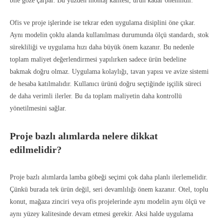
bile göze çarpar. Bu yüzden montaj kalitesi, ürün kadar önemlidir.
Ofis ve proje işlerinde ise tekrar eden uygulama disiplini öne çıkar.
Aynı modelin çoklu alanda kullanılması durumunda ölçü standardı, stok
sürekliliği ve uygulama hızı daha büyük önem kazanır. Bu nedenle
toplam maliyet değerlendirmesi yapılırken sadece ürün bedeline
bakmak doğru olmaz. Uygulama kolaylığı, tavan yapısı ve avize sistemi
de hesaba katılmalıdır. Kullanıcı ürünü doğru seçtiğinde işçilik süreci
de daha verimli ilerler. Bu da toplam maliyetin daha kontrollü
yönetilmesini sağlar.
Proje bazlı alımlarda nelere dikkat
edilmelidir?
Proje bazlı alımlarda lamba göbeği seçimi çok daha planlı ilerlemelidir.
Çünkü burada tek ürün değil, seri devamlılığı önem kazanır. Otel, toplu
konut, mağaza zinciri veya ofis projelerinde aynı modelin aynı ölçü ve
aynı yüzey kalitesinde devam etmesi gerekir. Aksi halde uygulama