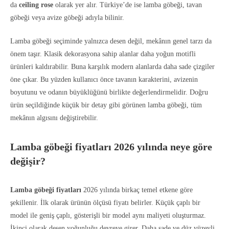
da
ceiling rose
olarak yer alır. Türkiye’de ise lamba göbeği, tavan
göbeği veya avize göbeği adıyla bilinir.
Lamba göbeği seçiminde yalnızca desen değil, mekânın genel tarzı da
önem taşır. Klasik dekorasyona sahip alanlar daha yoğun motifli
ürünleri kaldırabilir. Buna karşılık modern alanlarda daha sade çizgiler
öne çıkar. Bu yüzden kullanıcı önce tavanın karakterini, avizenin
boyutunu ve odanın büyüklüğünü birlikte değerlendirmelidir. Doğru
ürün seçildiğinde küçük bir detay gibi görünen lamba göbeği, tüm
mekânın algısını değiştirebilir.
Lamba göbeği fiyatları 2026 yılında neye göre
değişir?
Lamba göbeği fiyatları
2026 yılında birkaç temel etkene göre
şekillenir. İlk olarak ürünün ölçüsü fiyatı belirler. Küçük çaplı bir
model ile geniş çaplı, gösterişli bir model aynı maliyeti oluşturmaz.
İkinci olarak desen yoğunluğu devreye girer. Daha sade ve düz yüzeyli